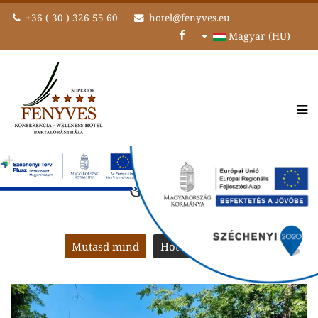
+36 ( 30 ) 326 55 60
hotel@fenyves.eu
Magyar (HU)
Galéria
Mutasd mind
Hotel
Esküvő