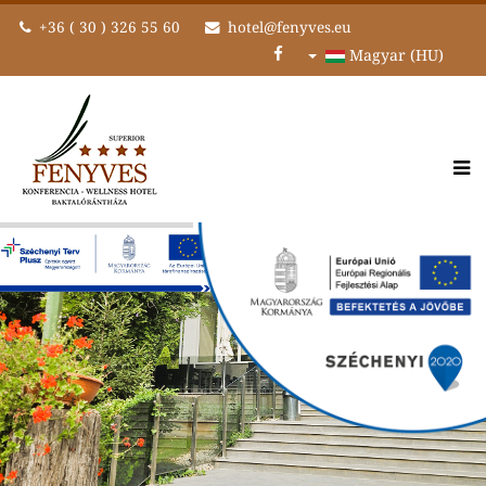
+36 ( 30 ) 326 55 60
hotel@fenyves.eu
Magyar (HU)