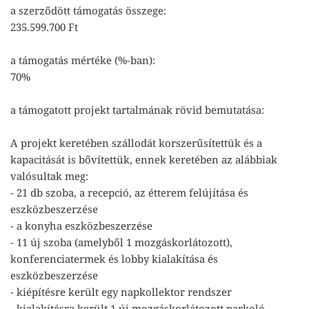
a szerződött támogatás összege:
235.599.700 Ft
a támogatás mértéke (%-ban):
70%
a támogatott projekt tartalmának rövid bemutatása:
A projekt keretében szállodát korszerűsítettük és a
kapacitását is bővítettük, ennek keretében az alábbiak
valósultak meg:
- 21 db szoba, a recepció, az étterem felújítása és
eszközbeszerzése
- a konyha eszközbeszerzése
- 11 új szoba (amelyből 1 mozgáskorlátozott),
konferenciatermek és lobby kialakítása és
eszközbeszerzése
- kiépítésre került egy napkollektor rendszer
- kialakításra került 1 új mozgáskorlátozott parkoló