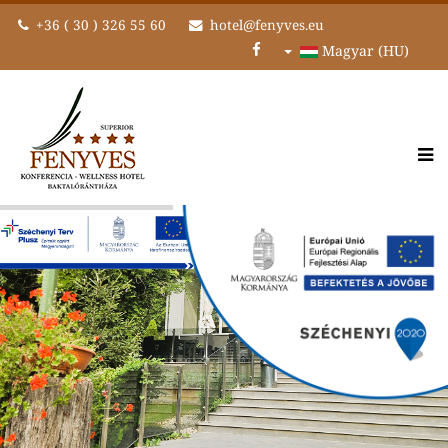
+36 ( 30 ) 326 55 60
hotel@fenyves.eu
Magyar (HU)