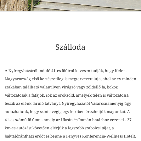
Szálloda
A Nyíregyházáról induló 41-es főútról kevesen tudják, hogy Kelet -
Magyarország első kertészetileg is megtervezett útja, ahol az év minden
szakában található valamilyen virágzó vagy zöldellő fa, bokor.
Változatosak a fafajok, sok az örökzöld, amelyek télen is változatossá
teszik az elénk táruló látványt. Nyíregyházától Vásárosnaményig úgy
autózhatunk, hogy szinte végig egy kertben érezhetjük magunkat. A
41-es számú fő úton - amely az Ukrán és Román határhoz vezet el - 27
km-es autózást követően elérjük a legszebb szabolcsi tájat, a
baktalórántházi erdőt és benne a Fenyves Konferencia-Wellness Hotelt.