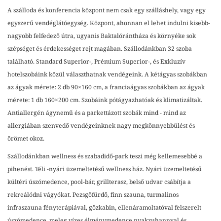
A szálloda és konferencia központ nem csak egy szálláshely, vagy egy
egyszerű vendéglátóegység. Központ, ahonnan el lehet indulni kisebb-
nagyobb felfedező útra, ugyanis Baktalórántháza és környéke sok
szépséget és érdekességet rejt magában. Szállodánkban 32 szoba
található. Standard Superior-, Prémium Superior-, és Exkluzív
hotelszobáink közül választhatnak vendégeink. A kétágyas szobákban
az ágyak mérete: 2 db 90×160 cm, a franciaágyas szobákban az ágyak
mérete: 1 db 160×200 cm. Szobáink pótágyazhatóak és klimatizáltak.
Antiallergén ágynemű és a parkettázott szobák mind - mind az
allergiában szenvedő vendégeinknek nagy megkönnyebbülést és
örömet okoz.
Szállodánkban wellness és szabadidő-park teszi még kellemesebbé a
pihenést. Téli -nyári üzemeltetésű wellness ház. Nyári üzemeltetésű
kültéri úszómedence, pool-bár, grillterasz, belső udvar csábítja a
rekreálódni vágyókat. Pezsgőfürdő, finn szauna, turmalinos
infraszauna fényterápiával, gőzkabin, ellenáramoltatóval felszerelt
úszómedence, meleg vízes élménymedence nyakzuhannyal és