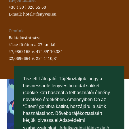
Hívjon minket
+36 ( 30 ) 326 55 60
E-mail: hotel@fenyves.eu
Címünk
Baktalórántháza
41.sz fő úton a 27 km kő
47,9862165 v. 47° 59' 10,38"
22,0696664 v. 22° 4' 10,8"
Tisztelt Látogató! Tájékoztatjuk, hogy a
businesshotelfenyves.hu oldal sütiket
(cookie-kat) használ a felhasználói élmény
növelése érdekében. Amennyiben Ön az
“Értem” gombra kattint, hozzájárul a sütik
használatához. Bővebb tájékoztatásért
kérjük, olvassa el Adatvédelmi
szabályzatunkat.
Adatkezelési tájékoztató