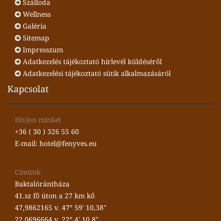
Szálloda
Wellness
Galéria
Sitemap
Impresszum
Adatkezelés tájékoztató hírlevél küldéséről
Adatkezelési tájékoztató sütik alkalmazásáról
Kapcsolat
Hívjon minket
+36 ( 30 ) 326 55 60
E-mail: hotel@fenyves.eu
Címünk
Baktalórántháza
41.sz fő úton a 27 km kő
47,9862165 v. 47° 59' 10,38"
22,0696664 v. 22° 4' 10,8"