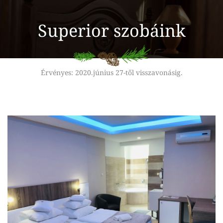
Superior szobáink
Érvényes: 2020.június 27-től visszavonásig.