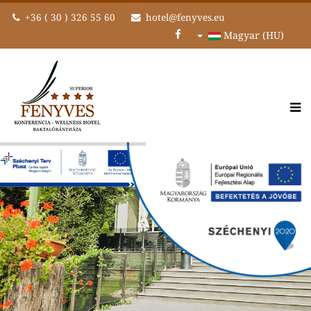
+36 ( 30 ) 326 55 60
hotel@fenyves.eu
Magyar (HU)