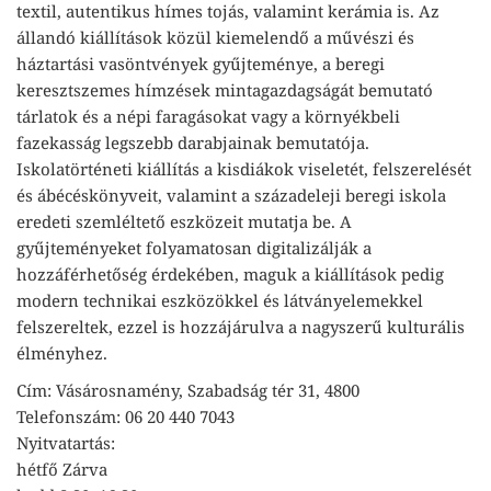
textil, autentikus hímes tojás, valamint kerámia is. Az
állandó kiállítások közül kiemelendő a művészi és
háztartási vasöntvények gyűjteménye, a beregi
keresztszemes hímzések mintagazdagságát bemutató
tárlatok és a népi faragásokat vagy a környékbeli
fazekasság legszebb darabjainak bemutatója.
Iskolatörténeti kiállítás a kisdiákok viseletét, felszerelését
és ábécéskönyveit, valamint a századeleji beregi iskola
eredeti szemléltető eszközeit mutatja be. A
gyűjteményeket folyamatosan digitalizálják a
hozzáférhetőség érdekében, maguk a kiállítások pedig
modern technikai eszközökkel és látványelemekkel
felszereltek, ezzel is hozzájárulva a nagyszerű kulturális
élményhez.
Cím: Vásárosnamény, Szabadság tér 31, 4800
Telefonszám: 06 20 440 7043
Nyitvatartás:
hétfő Zárva