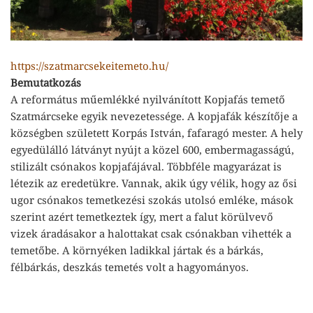
https://szatmarcsekeitemeto.hu/
Bemutatkozás
A református műemlékké nyilvánított Kopjafás temető
Szatmárcseke egyik nevezetessége. A kopjafák készítője a
községben született Korpás István, fafaragó mester. A hely
egyedülálló látványt nyújt a közel 600, embermagasságú,
stilizált csónakos kopjafájával. Többféle magyarázat is
létezik az eredetükre. Vannak, akik úgy vélik, hogy az ősi
ugor csónakos temetkezési szokás utolsó emléke, mások
szerint azért temetkeztek így, mert a falut körülvevő
vizek áradásakor a halottakat csak csónakban vihették a
temetőbe. A környéken ladikkal jártak és a bárkás,
félbárkás, deszkás temetés volt a hagyományos.