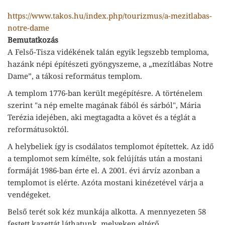
https://www.takos.hu/index.php/tourizmus/a-mezitlabas-
notre-dame
Bemutatkozás
A Felső-Tisza vidékének talán egyik legszebb temploma,
hazánk népi építészeti gyöngyszeme, a „mezítlábas Notre
Dame”, a tákosi református templom.
A templom 1776-ban került megépítésre. A történelem
szerint "a nép emelte magának fából és sárból", Mária
Terézia idejében, aki megtagadta a követ és a téglát a
reformátusoktól.
A helybeliek így is csodálatos templomot építettek. Az idő
a templomot sem kímélte, sok felújítás után a mostani
formáját 1986-ban érte el. A 2001. évi árvíz azonban a
templomot is elérte. Azóta mostani kinézetével várja a
vendégeket.
Belső terét sok kéz munkája alkotta. A mennyezeten 58
festett kazettát láthatunk, melyeken eltérő