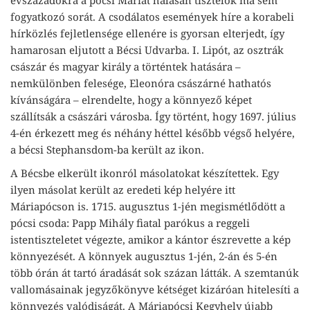
fogyatkozó sorát. A csodálatos események híre a korabeli
hírközlés fejletlensége ellenére is gyorsan elterjedt, így
hamarosan eljutott a Bécsi Udvarba. I. Lipót, az osztrák
császár és magyar király a történtek hatására –
nemkülönben felesége, Eleonóra császárné hathatós
kívánságára – elrendelte, hogy a könnyező képet
szállítsák a császári városba. Így történt, hogy 1697. július
4-én érkezett meg és néhány héttel később végső helyére,
a bécsi Stephansdom-ba került az ikon.
A Bécsbe elkerült ikonról másolatokat készítettek. Egy
ilyen másolat került az eredeti kép helyére itt
Máriapócson is. 1715. augusztus 1-jén megismétlődött a
pócsi csoda: Papp Mihály fiatal parókus a reggeli
istentiszteletet végezte, amikor a kántor észrevette a kép
könnyezését. A könnyek augusztus 1-jén, 2-án és 5-én
több órán át tartó áradását sok százan látták. A szemtanúk
vallomásainak jegyzőkönyve kétséget kizáróan hitelesíti a
könnyezés valódiságát. A Máriapócsi Kegyhely újabb