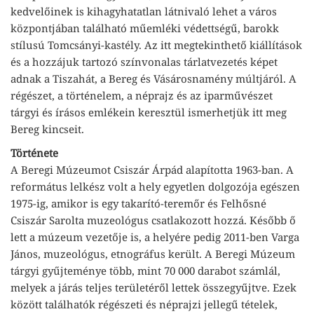
kedvelőinek is kihagyhatatlan látnivaló lehet a város
központjában található műemléki védettségű, barokk
stílusú Tomcsányi-kastély. Az itt megtekinthető kiállítások
és a hozzájuk tartozó színvonalas tárlatvezetés képet
adnak a Tiszahát, a Bereg és Vásárosnamény múltjáról. A
régészet, a történelem, a néprajz és az iparművészet
tárgyi és írásos emlékein keresztül ismerhetjük itt meg
Bereg kincseit.
Története
A Beregi Múzeumot Csiszár Árpád alapította 1963-ban. A
református lelkész volt a hely egyetlen dolgozója egészen
1975-ig, amikor is egy takarító-teremőr és Felhősné
Csiszár Sarolta muzeológus csatlakozott hozzá. Később ő
lett a múzeum vezetője is, a helyére pedig 2011-ben Varga
János, muzeológus, etnográfus került. A Beregi Múzeum
tárgyi gyűjteménye több, mint 70 000 darabot számlál,
melyek a járás teljes területéről lettek összegyűjtve. Ezek
között találhatók régészeti és néprajzi jellegű tételek,