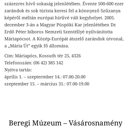
százezres hívő sokaság jelenlétében. Évente 500-600 ezer
zarándok és sok túrista keresi fel a könnyező Szűzanya
képéről méltán európai hírűvé vált kegyhelyet. 2005.
december 3-án a Magyar Püspöki Kar jelenlétében Dr.
Erdő Péter bíboros Nemzeti Szentéllyé nyilvánította
Máriapócsot. A Közép-Európát átszelő zarándok útvonal,
a „Mária Út” egyik fő állomása.
Cím: Máriapócs, Kossuth tér 25, 4326
Telefonszám: (06 42) 385 142
Nyitva tartás:
április 1. – szeptermber 14.: 07.00-20.00
szeptember 15. – március 31.: 07.00-19.00
Beregi Múzeum – Vásárosnamény