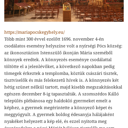
https://mariapocskegyhely.eu/
Több mint 300 évvel ezelőtt 1696. november 4-én
csodálatos esemény helyszíne volt a nyírségi Pócs község:
az ikonosztázion Istenszülő ikonján Mária szeméből
könnyek eredtek. A könnyezés eseménye csodálattal
töltötte el a jelenlévőket, a következő napokban pedig
tömegek érkeztek a templomba, köztük császári tisztek,
tisztviselők és más felekezetű hívek is. A könnyezés két
hétig szünet nélkül tartott, majd kisebb megszakításokkal
egészen december 8-ig tapasztalták. A szomszédos Kálló
település plébánosa egy haldokló gyermeket emelt a
képhez, a gyermek megérintette a könnyező képet és
meggyógyult. A gyermek boldog édesanyja hálájaként
nyakéket helyezett a kép elé, és ezzel nyitotta meg
évszázadokra a pócsi Máriát hálásan tisztelők ma sem