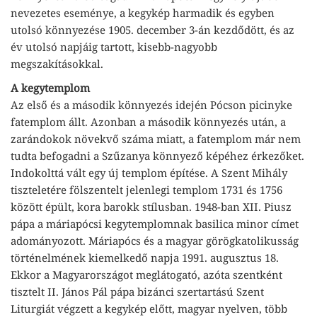
nevezetes eseménye, a kegykép harmadik és egyben
utolsó könnyezése 1905. december 3-án kezdődött, és az
év utolsó napjáig tartott, kisebb-nagyobb
megszakításokkal.
A kegytemplom
Az első és a második könnyezés idején Pócson picinyke
fatemplom állt. Azonban a második könnyezés után, a
zarándokok növekvő száma miatt, a fatemplom már nem
tudta befogadni a Szűzanya könnyező képéhez érkezőket.
Indokolttá vált egy új templom építése. A Szent Mihály
tiszteletére fölszentelt jelenlegi templom 1731 és 1756
között épült, kora barokk stílusban. 1948-ban XII. Piusz
pápa a máriapócsi kegytemplomnak basilica minor címet
adományozott. Máriapócs és a magyar görögkatolikusság
történelmének kiemelkedő napja 1991. augusztus 18.
Ekkor a Magyarországot meglátogató, azóta szentként
tisztelt II. János Pál pápa bizánci szertartású Szent
Liturgiát végzett a kegykép előtt, magyar nyelven, több