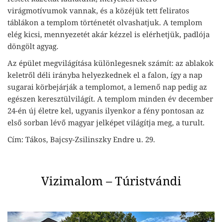
virágmotívumok vannak, és a közéjük tett feliratos
táblákon a templom történetét olvashatjuk. A templom
elég kicsi, mennyezetét akár kézzel is elérhetjük, padlója
döngölt agyag.
Az épület megvilágítása különlegesnek számít: az ablakok
keletről déli irányba helyezkednek el a falon, így a nap
sugarai körbejárják a templomot, a lemenő nap pedig az
egészen keresztülvilágít. A templom minden év december
24-én új életre kel, ugyanis ilyenkor a fény pontosan az
első sorban lévő magyar jelképet világítja meg, a turult.
Cím: Tákos, Bajcsy-Zsilinszky Endre u. 29.
Vizimalom – Túristvándi