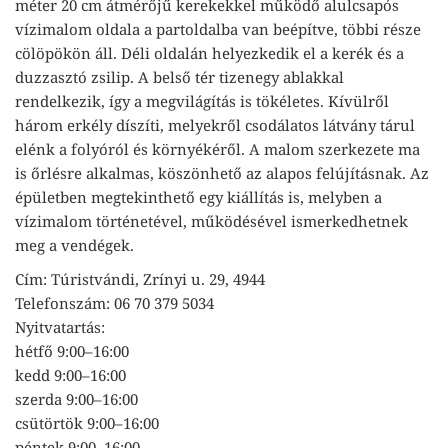
méter 20 cm átmérőjű kerekekkel működő alulcsapós
vízimalom oldala a partoldalba van beépítve, többi része
cölöpökön áll. Déli oldalán helyezkedik el a kerék és a
duzzasztó zsilip. A belső tér tizenegy ablakkal
rendelkezik, így a megvilágítás is tökéletes. Kívülről
három erkély díszíti, melyekről csodálatos látvány tárul
elénk a folyóról és környékéről. A malom szerkezete ma
is őrlésre alkalmas, köszönhető az alapos felújításnak. Az
épületben megtekinthető egy kiállítás is, melyben a
vízimalom történetével, működésével ismerkedhetnek
meg a vendégek.
Cím: Túristvándi, Zrínyi u. 29, 4944
Telefonszám: 06 70 379 5034
Nyitvatartás:
hétfő 9:00–16:00
kedd 9:00–16:00
szerda 9:00–16:00
csütörtök 9:00–16:00
péntek 9:00–16:00