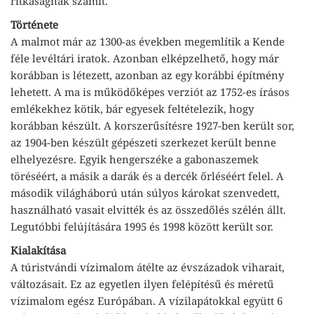
ritkaságnak számít.
Története
A malmot már az 1300-as években megemlítik a Kende
féle levéltári iratok. Azonban elképzelhető, hogy már
korábban is létezett, azonban az egy korábbi építmény
lehetett. A ma is működőképes verziót az 1752-es írásos
emlékekhez kötik, bár egyesek feltételezik, hogy
korábban készült. A korszerűsítésre 1927-ben került sor,
az 1904-ben készült gépészeti szerkezet került benne
elhelyezésre. Egyik hengerszéke a gabonaszemek
töréséért, a másik a darák és a dercék őrléséért felel. A
második világháború után súlyos károkat szenvedett,
használható vasait elvitték és az összedőlés szélén állt.
Legutóbbi felújítására 1995 és 1998 között került sor.
Kialakítása
A túristvándi vízimalom átélte az évszázadok viharait,
változásait. Ez az egyetlen ilyen felépítésű és méretű
vízimalom egész Európában. A vízilapátokkal együtt 6