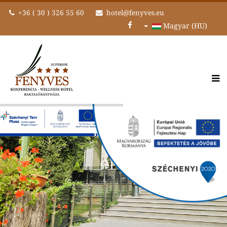
+36 ( 30 ) 326 55 60
hotel@fenyves.eu
Magyar (HU)